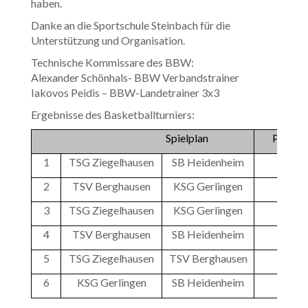
haben.
Danke an die Sportschule Steinbach für die
Unterstützung und Organisation.
Technische Kommissare des BBW:
Alexander Schönhals- BBW Verbandstrainer
Iakovos Peidis – BBW-Landetrainer 3x3
Ergebnisse des Basketballturniers:
Spielplan
Punkte
1
TSG Ziegelhausen
SB Heidenheim
49
2
TSV Berghausen
KSG Gerlingen
20
3
TSG Ziegelhausen
KSG Gerlingen
35
4
TSV Berghausen
SB Heidenheim
44
5
TSG Ziegelhausen
TSV Berghausen
47
6
KSG Gerlingen
SB Heidenheim
48